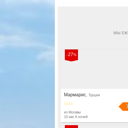
МЫ ЕЖ
27
Мармарис
Турция
из Москвы
10 авг, 6 ночей