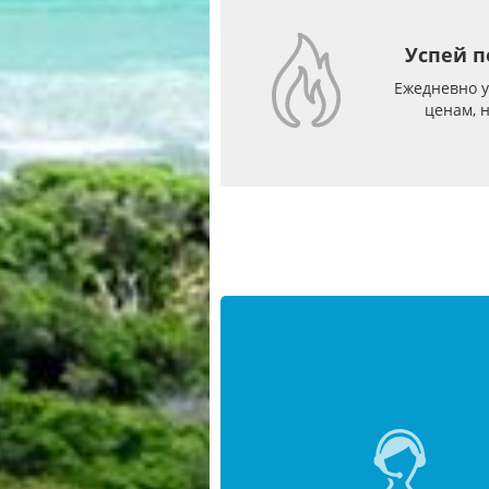
Бахрейн
из Москвы
12 авг, 10 ночей
Без питания
Успей п
Ежедневно 
112 447
р
ценам, 
76 473
р