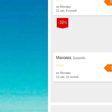
79 283
р
66 206
р
из Москвы
21 авг, 9 ночей
32
SANYA SEACUBE
Хайнань
Китай
из Москвы
21 авг, 9 ночей
Завтрак
Манама
Бахрейн
83 230
р
66 129
р
из Москвы
12 авг, 10 ночей
RAMEE PALACE
Манама