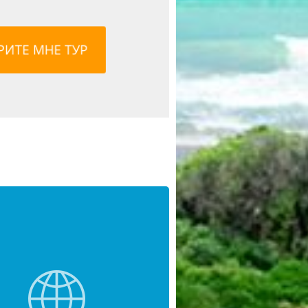
 Москвы
 10 ночей
36
р