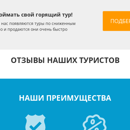
Египет
из Москвы
ОАЭ
из
21 авг, 12 ночей
21 авг,
Все Включено
Завтрак
оймать свой горящий тур!
у нас появляются туры по сниженным
87 345
р
82 696
р
но и продаются они очень быстро
76 557
70 2
р
ОТЗЫВЫ НАШИХ ТУРИСТОВ
НАШИ ПРЕИМУЩЕСТВА