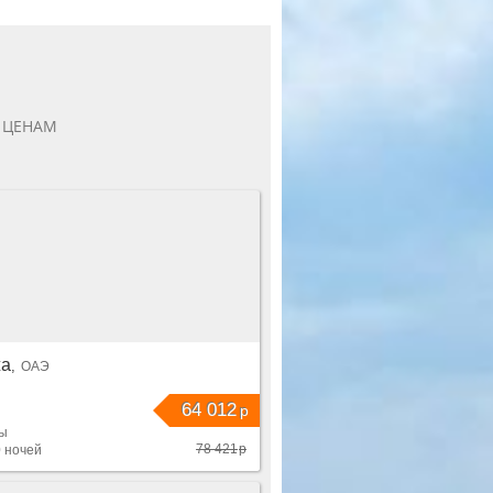
 ЦЕНАМ
а
ОАЭ
64 012
р
вы
78 421
р
0 ночей
19